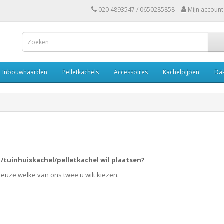
020 4893547 / 0650285858
Mijn account
Inbouwhaarden
Pelletkachels
Accessoires
Kachelpijpen
Da
l/tuinhuiskachel/pelletkachel wil plaatsen?
 keuze welke van ons twee u wilt kiezen.