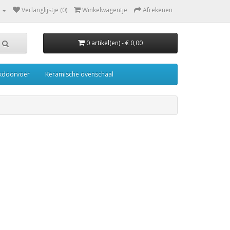
Verlanglijstje (0)
Winkelwagentje
Afrekenen
0 artikel(en) - € 0,00
kdoorvoer
Keramische ovenschaal