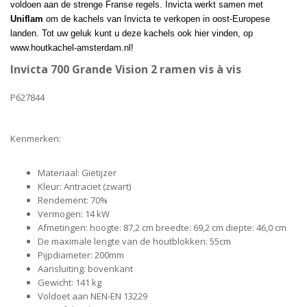
voldoen aan de strenge Franse regels. Invicta werkt samen met
Uniflam
om de kachels van Invicta te verkopen in oost-Europese
landen. Tot uw geluk kunt u deze kachels ook hier vinden, op
www.houtkachel-amsterdam.nl!
Invicta 700 Grande Vision 2 ramen vis à vis
P627844
Kenmerken:
Materiaal: Gietijzer
Kleur: Antraciet (zwart)
Rendement: 70%
Vermogen: 14 kW
Afmetingen: hoogte: 87,2 cm breedte: 69,2 cm diepte: 46,0 cm
De maximale lengte van de houtblokken: 55cm
Pijpdiameter: 200mm
Aansluiting: bovenkant
Gewicht: 141 kg
Voldoet aan NEN-EN 13229