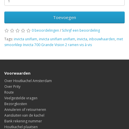
Toevoegen
0 beoordelingen
/
Schrijf een beoordeling
Tags:
invicta uniflam
,
invicta uniflam uniflam
,
invicta
,
inbouwhaarden
,
met
smoorklep Invicta 700 Grande Vision 2 ramen vis à vis
Voorwaarden
Over Houtkachel Amsterdam
Over Prity
Route
Veelgestelde vragen
Bezorgkosten
Annuleren of retourneren
Aansluiten van de kachel
Bank rekening nummer
Houtkachel plaatsen