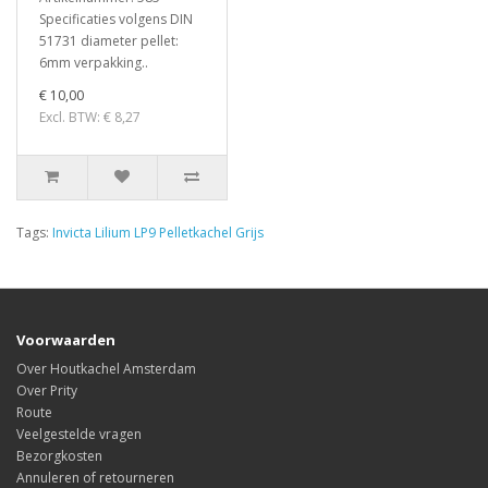
Specificaties volgens DIN
51731 diameter pellet:
6mm verpakking..
€ 10,00
Excl. BTW: € 8,27
Tags:
Invicta Lilium LP9 Pelletkachel Grijs
Voorwaarden
Over Houtkachel Amsterdam
Over Prity
Route
Veelgestelde vragen
Bezorgkosten
Annuleren of retourneren