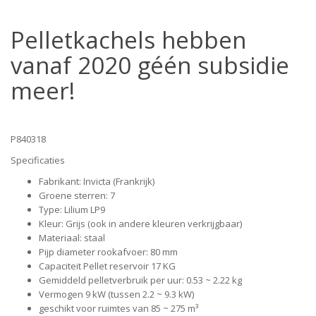
Pelletkachels hebben
vanaf 2020 géén subsidie
meer!
P840318
Specificaties
Fabrikant: Invicta (Frankrijk)
Groene sterren: 7
Type: Lilium LP9
Kleur: Grijs (ook in andere kleuren verkrijgbaar)
Materiaal: staal
Pijp diameter rookafvoer: 80 mm
Capaciteit Pellet reservoir 17 KG
Gemiddeld pelletverbruik per uur: 0.53 ~ 2.22 kg
Vermogen 9 kW (tussen 2.2 ~ 9.3 kW)
geschikt voor ruimtes van 85 ~ 275 m³